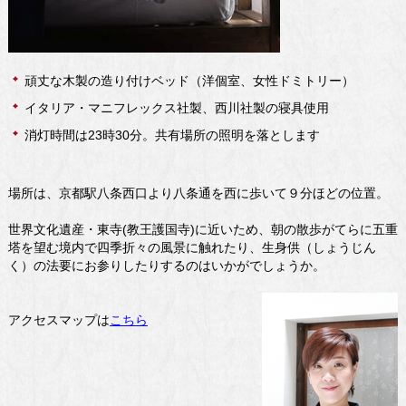
頑丈な木製の造り付けベッド（洋個室、女性ドミトリー）
イタリア・マニフレックス社製、西川社製の寝具使用
消灯時間は23時30分。共有場所の照明を落とします
場所は、京都駅八条西口より八条通を西に歩いて９分ほどの位置。
世界文化遺産・東寺(教王護国寺)に近いため、朝の散歩がてらに五重
塔を望む境内で四季折々の風景に触れたり、生身供（しょうじん
く）の法要にお参りしたりするのはいかがでしょうか。
アクセスマップは
こちら