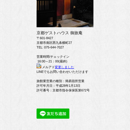
京都ゲストハウス 御旅庵
〒601-8427
京都市南区西九条横町27
TEL: 075-644-7027
営業時間/チェックイン
16:00～21：00(最終)
メルアド
変更しました
LINEでもお問い合わせいただけます
旅館業営業の種別：簡易宿所営業
許可年月日：平成28年1月13日
許可番号：京都市指令保保医第672号