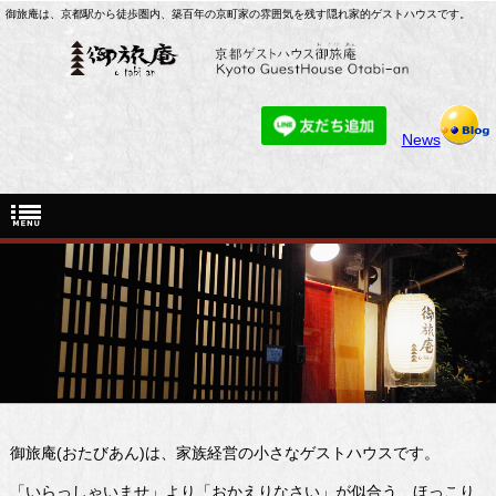
御旅庵は、京都駅から徒歩圏内、築百年の京町家の雰囲気を残す隠れ家的ゲストハウスです。
News
御旅庵(おたびあん)は、家族経営の小さなゲストハウスです。
「いらっしゃいませ」より「おかえりなさい」が似合う、ほっこり