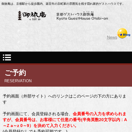
御旅庵は、京都駅から徒歩圏内、築百年の京町家の雰囲気を残す隠れ家的ゲストハウスです。
News
ご予約
RESERVATION
予約画面（外部サイト）へのリンクはこのページの下の方にありま
す
予約画面にて、会員登録される場合、
会員番号の入力を求められま
すが、会員番号は、お客様にて任意の番号(半角英数20文字以内 : A
～Z a～z 0～9）を決めて入力ください。
(会員登録なしでも予約可能です。)